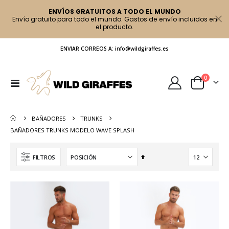
ENVÍOS GRATUITOS A TODO EL MUNDO
Envío gratuito para todo el mundo. Gastos de envío incluidos en
el producto.
ENVIAR CORREOS A: info@wildgiraffes.es
artículo
0
Toggle
Cart
Nav
BAÑADORES
TRUNKS
BAÑADORES TRUNKS MODELO WAVE SPLASH
Fijar
FILTROS
Dirección
Descendente