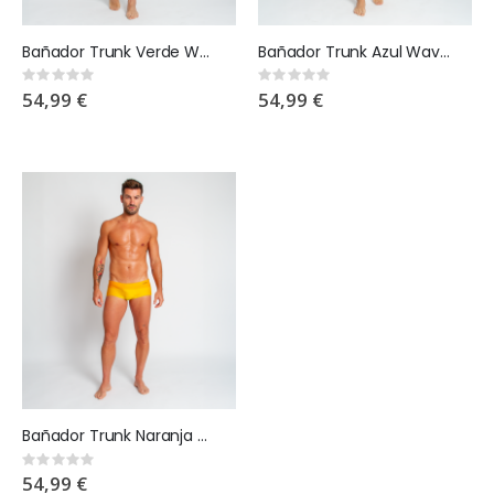
Bañador Trunk Verde Wave Splash
Bañador Trunk Azul Wave Splash
Rating:
Rating:
0%
0%
54,99 €
54,99 €
Bañador Trunk Naranja Wave Splash
Rating:
0%
54,99 €