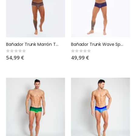
Bañador Trunk Marrón Tombuctu Wave Splash
Bañador Trunk Wave Splash purple
Rating:
Rating:
0%
0%
54,99 €
49,99 €