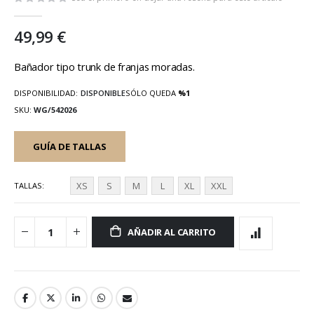
galería
de
49,99 €
imágenes
Bañador tipo trunk de franjas moradas.
DISPONIBILIDAD:
DISPONIBLE
SÓLO QUEDA
%1
SKU
WG/542026
GUÍA DE TALLAS
XS
S
M
L
XL
XXL
TALLAS
AÑADIR AL CARRITO