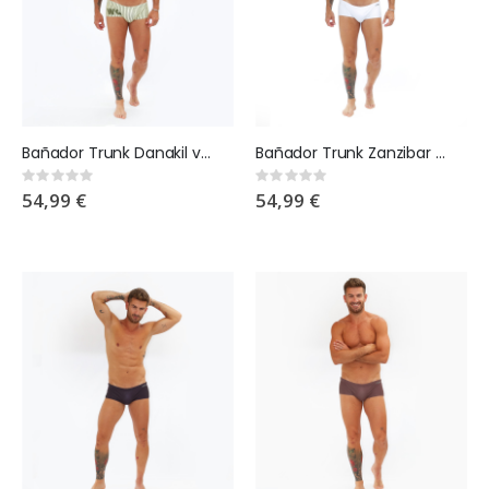
Bañador Trunk Danakil verde
Bañador Trunk Zanzibar blanco logo en dorado
Rating:
Rating:
0%
0%
54,99 €
54,99 €