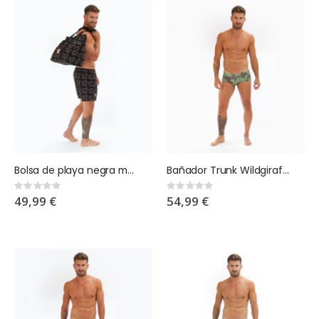
Bolsa de playa negra monograma Wildgiraffes
Bañador Trunk Wildgiraffes x Eden
Rating:
Rating:
0%
0%
49,99 €
54,99 €