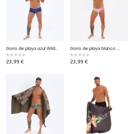
Gorro de playa azul WildGiraffes
Gorro de playa blanco WildGiraffes
Rating:
Rating:
0%
0%
23,99 €
23,99 €