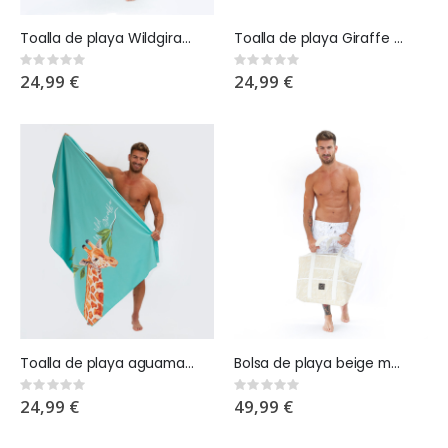
Toalla de playa Wildgiraffes x Eden
Toalla de playa Giraffe Glow negra
Rating:
Rating:
0%
0%
24,99 €
24,99 €
Toalla de playa aguamarina glow
Bolsa de playa beige monograma wildgiraffes
Rating:
Rating:
0%
0%
24,99 €
49,99 €