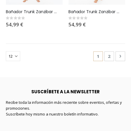
Bañador Trunk Zanzibar negro logo en blanco
Bañador Trunk Zanzibar marrón logo en blanco
Rating:
Rating:
0%
0%
54,99 €
54,99 €
Página
Actualmente es
Página
Pági
Sigu
1
2
SUSCRÍBETE A LA NEWSLETTER
Recibe toda la información más reciente sobre eventos, ofertas y
promociones.
Suscríbete hoy mismo a nuestro boletín informativo.