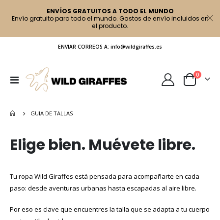
ENVÍOS GRATUITOS A TODO EL MUNDO
Envío gratuito para todo el mundo. Gastos de envío incluidos en
el producto.
ENVIAR CORREOS A: info@wildgiraffes.es
artículo
0
Toggle
Cart
Nav
GUIA DE TALLAS
Elige bien. Muévete libre.
Tu ropa Wild Giraffes está pensada para acompañarte en cada
paso: desde aventuras urbanas hasta escapadas al aire libre.
Por eso es clave que encuentres la talla que se adapta a tu cuerpo