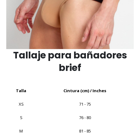
Tallaje para bañadores
brief
Talla
Cintura (cm) / Inches
XS
71 - 75
S
76 - 80
M
81 - 85