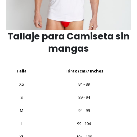
Tallaje para Camiseta sin
mangas
Talla
Tórax (cm) / Inches
XS
84 - 89
S
89 - 94
M
94 - 99
L
99 - 104
XL
104 - 109