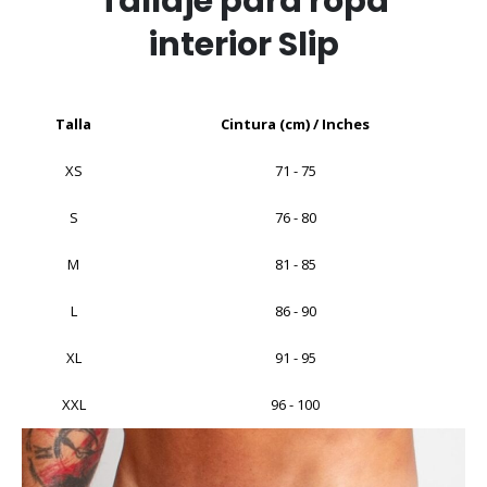
Tallaje para ropa
interior Slip
Talla
Cintura (cm) / Inches
XS
71 - 75
S
76 - 80
M
81 - 85
L
86 - 90
XL
91 - 95
XXL
96 - 100