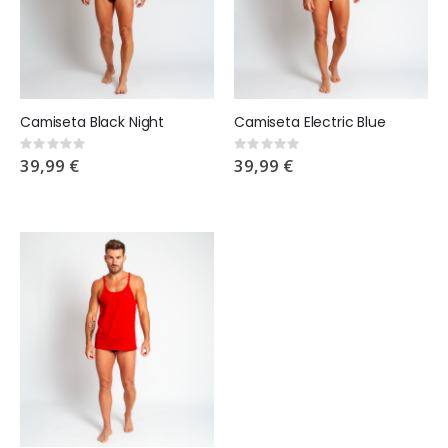
Camiseta Black Night
Camiseta Electric Blue
Rating:
Rating:
0%
0%
39,99 €
39,99 €