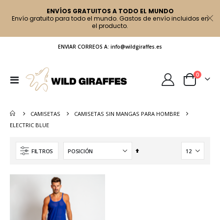
ENVÍOS GRATUITOS A TODO EL MUNDO
Envío gratuito para todo el mundo. Gastos de envío incluidos en
el producto.
ENVIAR CORREOS A: info@wildgiraffes.es
artículo
0
Toggle
Cart
Nav
CAMISETAS
CAMISETAS SIN MANGAS PARA HOMBRE
ELECTRIC BLUE
Fijar
FILTROS
Dirección
Descendente