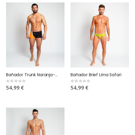
Bañador Trunk Naranja-Negro Panthera
Bañador Brief Lima Safari
Rating:
Rating:
0%
0%
54,99 €
54,99 €