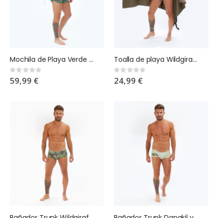
Mochila de Playa Verde Militar Monograma
Toalla de playa Wildgiraffes x Eden
Rating:
Rating:
0%
0%
59,99 €
24,99 €
Bañador Trunk Wildgiraffes x Eden
Bañador Trunk Danakil verde