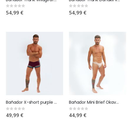
Rating:
Rating:
0%
0%
54,99 €
54,99 €
Bañador X-short purple Sunstunner
Bañador Mini Brief Okavango Nude
Rating:
Rating:
0%
0%
49,99 €
44,99 €