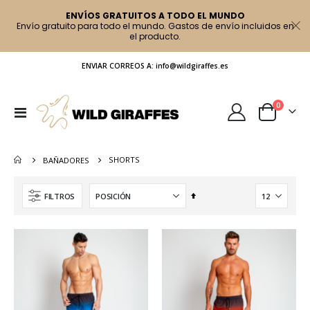
ENVÍOS GRATUITOS A TODO EL MUNDO
Envío gratuito para todo el mundo. Gastos de envío incluidos en
el producto.
ENVIAR CORREOS A: info@wildgiraffes.es
artículo
0
Toggle
Cart
Nav
SHORTS
BAÑADORES
Fijar
FILTROS
Dirección
Descendente