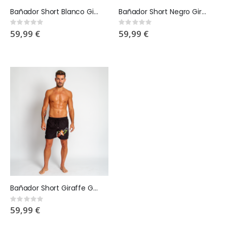
Bañador Short Blanco Giraffinity
Bañador Short Negro Giraffinity
Rating:
Rating:
0%
0%
59,99 €
59,99 €
Bañador Short Giraffe Glow
Rating:
0%
59,99 €