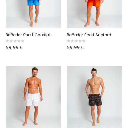
Bañador Short Coastalmen
Bañador Short SunLord
Rating:
Rating:
0%
0%
59,99 €
59,99 €