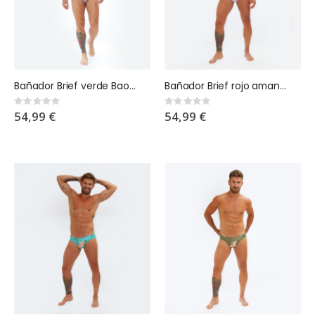
Bañador Brief verde Baobab Wild skin
Bañador Brief rojo amanecer Wild Skin
Rating:
Rating:
0%
0%
54,99 €
54,99 €