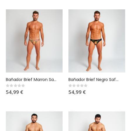
Bañador Brief Marron Safari
Bañador Brief Negro Safari
Rating:
Rating:
0%
0%
54,99 €
54,99 €