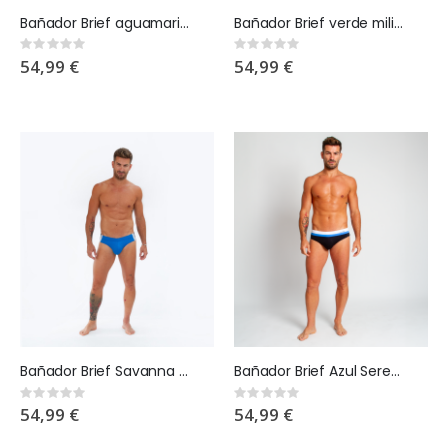
Bañador Brief aguamarina Safari
Bañador Brief verde militar Safari
Rating:
Rating:
0%
0%
54,99 €
54,99 €
Bañador Brief Savanna Night
Bañador Brief Azul Serengeti Strech
Rating:
Rating:
0%
0%
54,99 €
54,99 €