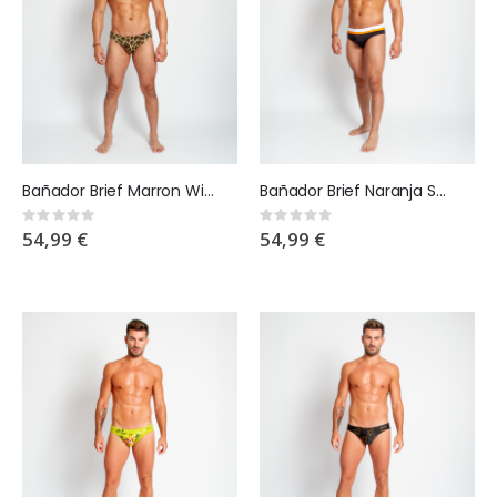
Bañador Brief Marron Wild Skin
Bañador Brief Naranja Serengeti Strech
Rating:
Rating:
0%
0%
54,99 €
54,99 €