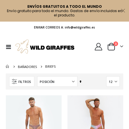
ENVÍOS GRATUITOS A TODO EL MUNDO
Envío gratuito para todo el mundo. Gastos de envío incluidos en
el producto.
ENVIAR CORREOS A: info@wildgiraffes.es
artículo
0
Toggle
Cart
Nav
BRIEFS
BAÑADORES
Fijar
FILTROS
Dirección
Descendente