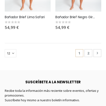
Bañador Brief Lima Safari
Bañador Brief Negro Giraffic
Rating:
Rating:
0%
0%
54,99 €
54,99 €
Página
Actualmente es
Página
Pági
Sigu
1
2
SUSCRÍBETE A LA NEWSLETTER
Recibe toda la información más reciente sobre eventos, ofertas y
promociones.
Suscríbete hoy mismo a nuestro boletín informativo.