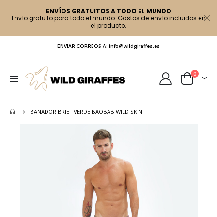
ENVÍOS GRATUITOS A TODO EL MUNDO
Envío gratuito para todo el mundo. Gastos de envío incluidos en
el producto.
ENVIAR CORREOS A: info@wildgiraffes.es
artículo
0
Toggle
Cart
Nav
BAÑADOR BRIEF VERDE BAOBAB WILD SKIN
Saltar
al
final
de
la
galería
de
imágenes