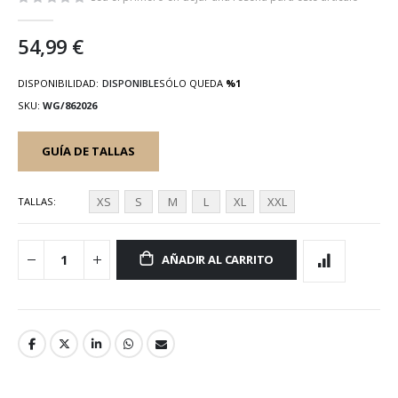
galería
de
54,99 €
imágenes
DISPONIBILIDAD:
DISPONIBLE
SÓLO QUEDA
%1
SKU
WG/862026
GUÍA DE TALLAS
XS
S
M
L
XL
XXL
TALLAS
AÑADIR AL CARRITO