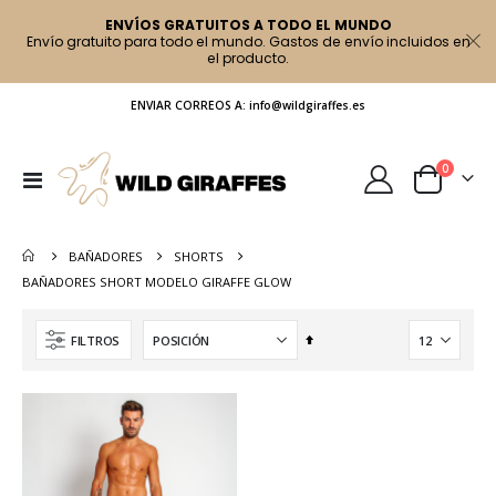
ENVÍOS GRATUITOS A TODO EL MUNDO
Envío gratuito para todo el mundo. Gastos de envío incluidos en
el producto.
ENVIAR CORREOS A: info@wildgiraffes.es
artículo
0
Toggle
Cart
Nav
BAÑADORES
SHORTS
BAÑADORES SHORT MODELO GIRAFFE GLOW
Fijar
FILTROS
Dirección
Descendente