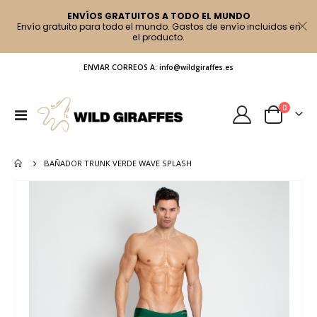
ENVÍOS GRATUITOS A TODO EL MUNDO
Envío gratuito para todo el mundo. Gastos de envío incluidos en
el producto.
ENVIAR CORREOS A: info@wildgiraffes.es
artículo
0
Toggle
Cart
Nav
BAÑADOR TRUNK VERDE WAVE SPLASH
Saltar
al
final
de
la
galería
de
imágenes