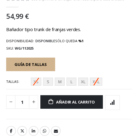
galería
de
54,99 €
imágenes
Bañador tipo trunk de franjas verdes.
DISPONIBILIDAD:
DISPONIBLE
SÓLO QUEDA
%1
SKU
WG/112025
GUÍA DE TALLAS
XS
S
M
L
XL
XXL
TALLAS
AÑADIR AL CARRITO