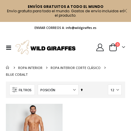
ENVÍOS GRATUITOS A TODO EL MUNDO
Envío gratuito para todo el mundo. Gastos de envío incluidos en
el producto.
ENVIAR CORREOS A: info@wildgiraffes.es
artículo
0
Toggle
Cart
Nav
ROPA INTERIOR
ROPA INTERIOR CORTE CLÁSICO
BLUE COBALT
Fijar
FILTROS
Dirección
Descendente