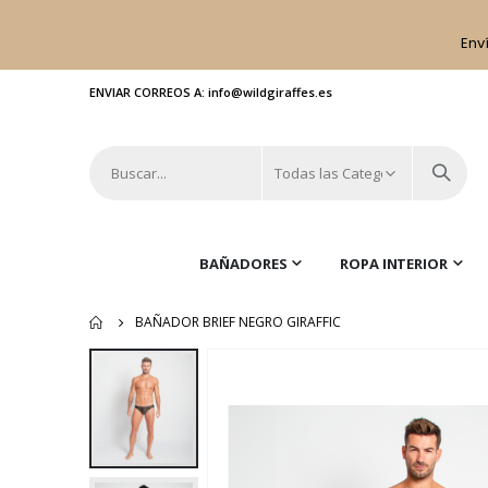
Env
ENVIAR CORREOS A: info@wildgiraffes.es
BAÑADORES
ROPA INTERIOR
BAÑADOR BRIEF NEGRO GIRAFFIC
Saltar
al
final
de
la