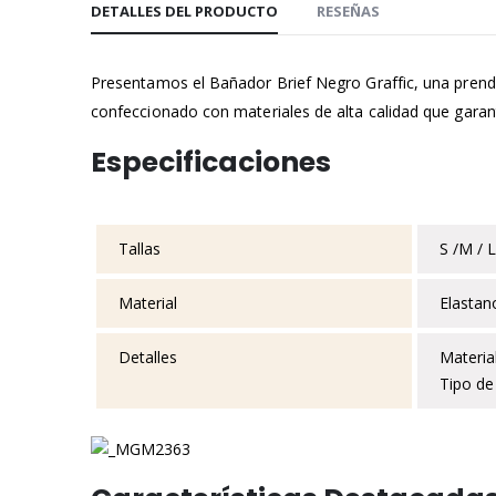
DETALLES DEL PRODUCTO
RESEÑAS
la
galería
de
Presentamos el Bañador Brief Negro Graffic, una prend
imágenes
confeccionado con materiales de alta calidad que garanti
Especificaciones
Tallas
S /M / L
Material
Elastan
Detalles
Material
Tipo de 