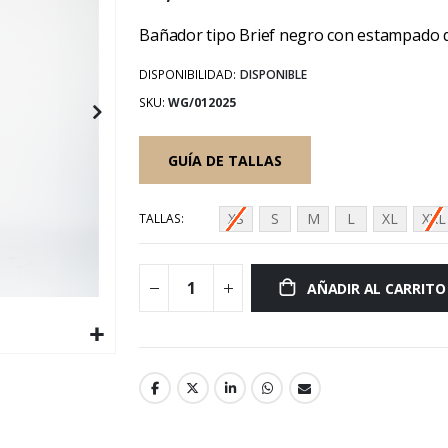
Bañador tipo Brief negro con estampado de
DISPONIBILIDAD:
DISPONIBLE
SKU
WG/012025
GUÍA DE TALLAS
XS
S
M
L
XL
XXL
TALLAS
AÑADIR AL CARRITO