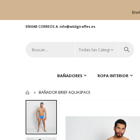
Env
ENVIAR CORREOS A: info@wildgiraffes.es
BAÑADORES
ROPA INTERIOR
BAÑADOR BRIEF AQUASPACE
Saltar
al
final
de
la