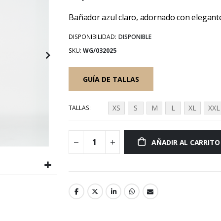
Bañador azul claro, adornado con elegante
DISPONIBILIDAD:
DISPONIBLE
SKU
WG/032025
GUÍA DE TALLAS
XS
S
M
L
XL
XXL
TALLAS
AÑADIR AL CARRITO