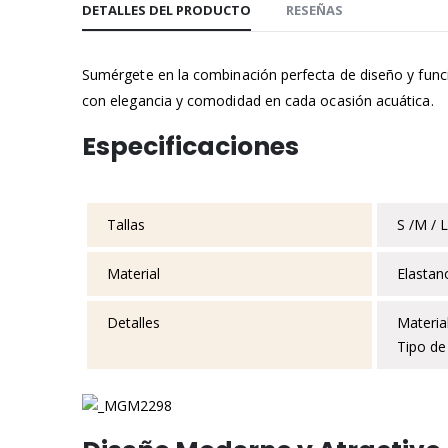
DETALLES DEL PRODUCTO
RESEÑAS
la
galería
de
Sumérgete en la combinación perfecta de diseño y func
imágenes
con elegancia y comodidad en cada ocasión acuática.​
Especificaciones
Tallas
S /M / L
Material
Elastan
Detalles
Material
Tipo de 