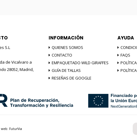
CTO
INFORMACIÓN
AYUDA
es S.L
QUIENES SOMOS
CONDICI
CONTACTO
FAQS
da de Vicalvaro a
EMPAQUETADO WILD GIRAFFES
POLÍTICA
do 28052, Madrid,
GUÍA DE TALLAS
POLÍTIC
RESEÑAS DE GOOGLE
o web:
FuturVia