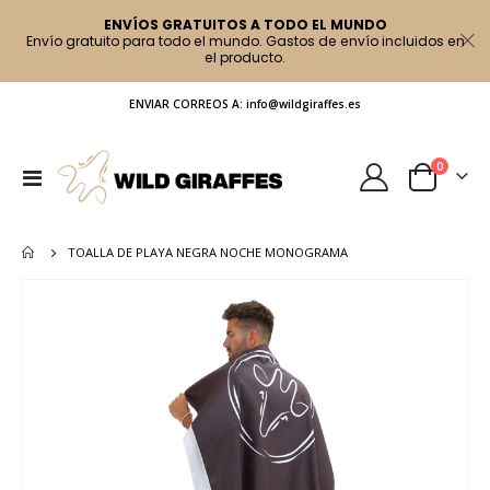
ENVÍOS GRATUITOS A TODO EL MUNDO
Envío gratuito para todo el mundo. Gastos de envío incluidos en
el producto.
ENVIAR CORREOS A: info@wildgiraffes.es
artículo
0
Toggle
Cart
Nav
TOALLA DE PLAYA NEGRA NOCHE MONOGRAMA
Saltar
al
final
de
la
galería
de
imágenes