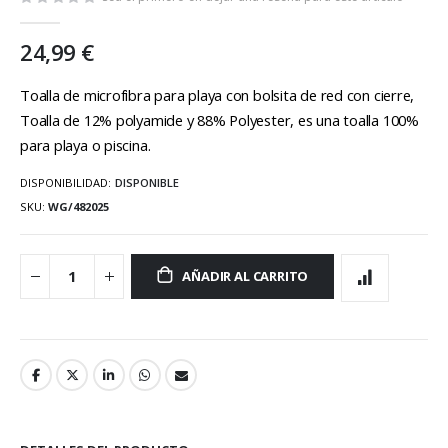
galería
de
24,99 €
imágenes
Toalla de microfibra para playa con bolsita de red con cierre,
Toalla de 12% polyamide y 88% Polyester, es una toalla 100%
para playa o piscina.
DISPONIBILIDAD:
DISPONIBLE
SKU
WG/482025
AÑADIR AL CARRITO