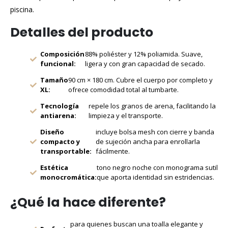
piscina.
Detalles del producto
Composición
88% poliéster y 12% poliamida. Suave,
funcional:
ligera y con gran capacidad de secado.
Tamaño
90 cm × 180 cm. Cubre el cuerpo por completo y
XL:
ofrece comodidad total al tumbarte.
Tecnología
repele los granos de arena, facilitando la
antiarena:
limpieza y el transporte.
Diseño
incluye bolsa mesh con cierre y banda
compacto y
de sujeción ancha para enrollarla
transportable:
fácilmente.
Estética
tono negro noche con monograma sutil
monocromática:
que aporta identidad sin estridencias.
¿Qué la hace diferente?
para quienes buscan una toalla elegante y