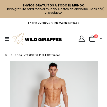
ENVÍOS GRATUITOS A TODO EL MUNDO
Envío gratuito para todo el mundo. Gastos de envío incluidos en
el producto.
ENVIAR CORREOS A: info@wildgiraffes.es
artículo
0
Toggle
Cart
Nav
ROPA INTERIOR SLIP SULTRY SAFARI
Saltar
al
final
de
la
galería
de
imágenes