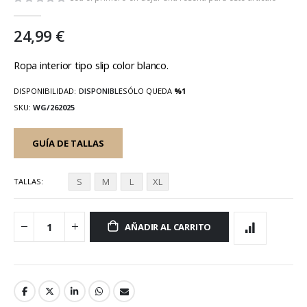
galería
de
24,99 €
imágenes
Ropa interior tipo slip color blanco.
DISPONIBILIDAD:
DISPONIBLE
SÓLO QUEDA
%1
SKU
WG/262025
GUÍA DE TALLAS
S
M
L
XL
TALLAS
AÑADIR AL CARRITO