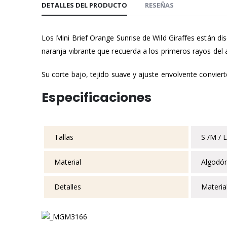
DETALLES DEL PRODUCTO
RESEÑAS
la
galería
de
Los Mini Brief Orange Sunrise de Wild Giraffes están 
imágenes
naranja vibrante que recuerda a los primeros rayos del 
Su corte bajo, tejido suave y ajuste envolvente convier
Especificaciones
Tallas
S /M / L
Material
Algodó
Detalles
Material