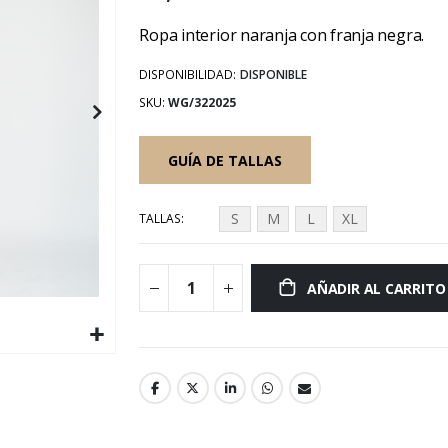
Ropa interior naranja con franja negra.
DISPONIBILIDAD:
DISPONIBLE
SKU
WG/322025
GUÍA DE TALLAS
S
M
L
XL
TALLAS
AÑADIR AL CARRITO