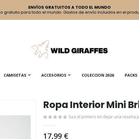
ENVÍOS GRATUITOS A TODO EL MUNDO
ío gratuito para todo el mundo. Gastos de envío incluidos en el produ
CAMISETAS
ACCESORIOS
COLECCION 2026
PACKS
Ropa Interior Mini B
Sea el primero en dejar una reseña p
17,99 €