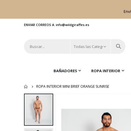
Env
ENVIAR CORREOS A: info@wildgiraffes.es
BAÑADORES
ROPA INTERIOR
ROPA INTERIOR MINI BRIEF ORANGE SUNRISE
Saltar
al
final
de
la