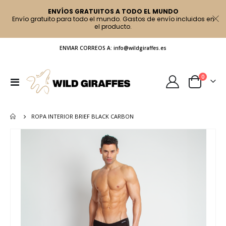
ENVÍOS GRATUITOS A TODO EL MUNDO
Envío gratuito para todo el mundo. Gastos de envío incluidos en
el producto.
ENVIAR CORREOS A: info@wildgiraffes.es
artículo
0
Toggle
Cart
Nav
ROPA INTERIOR BRIEF BLACK CARBON
Saltar
al
final
de
la
galería
de
imágenes