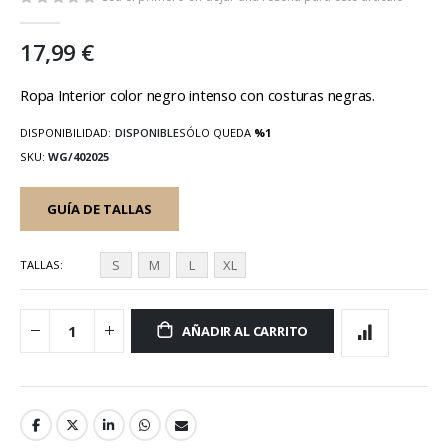
galería
de
17,99 €
imágenes
Ropa Interior color negro intenso con costuras negras.
DISPONIBILIDAD:
DISPONIBLE
SÓLO QUEDA
%1
SKU
WG/402025
GUÍA DE TALLAS
S
M
L
XL
TALLAS
AÑADIR AL CARRITO