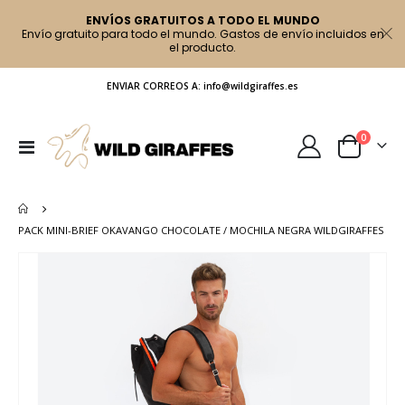
ENVÍOS GRATUITOS A TODO EL MUNDO
Envío gratuito para todo el mundo. Gastos de envío incluidos en
el producto.
ENVIAR CORREOS A: info@wildgiraffes.es
artículo
0
Toggle
Cart
Nav
PACK MINI-BRIEF OKAVANGO CHOCOLATE / MOCHILA NEGRA WILDGIRAFFES
Saltar
al
final
de
la
galería
de
imágenes