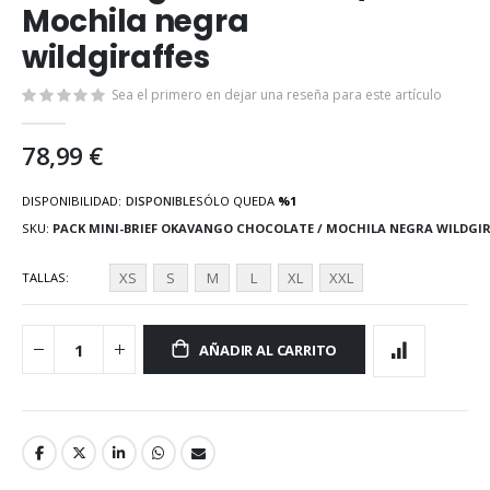
Mochila negra
la
galería
wildgiraffes
de
imágenes
Sea el primero en dejar una reseña para este artículo
78,99 €
DISPONIBILIDAD:
DISPONIBLE
SÓLO QUEDA
%1
SKU
PACK MINI-BRIEF OKAVANGO CHOCOLATE / MOCHILA NEGRA WILDGIR
XS
S
M
L
XL
XXL
TALLAS
AÑADIR AL CARRITO