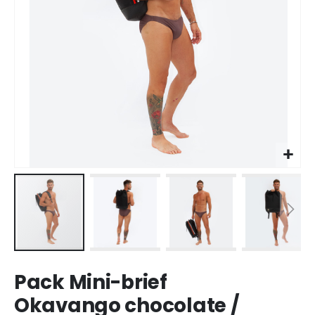
Saltar
Pack Mini-brief
al
comienzo
Okavango chocolate /
de