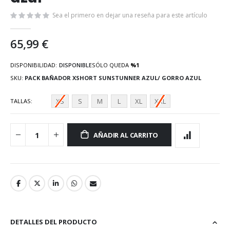
galería
de
Sea el primero en dejar una reseña para este artículo
imágenes
65,99 €
DISPONIBILIDAD:
DISPONIBLE
SÓLO QUEDA
%1
SKU
PACK BAÑADOR XSHORT SUNSTUNNER AZUL/ GORRO AZUL
XS
S
M
L
XL
XXL
TALLAS
AÑADIR AL CARRITO
DETALLES DEL PRODUCTO