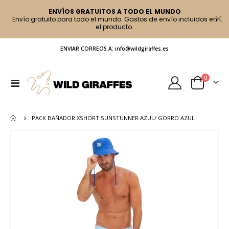
ENVÍOS GRATUITOS A TODO EL MUNDO
Envío gratuito para todo el mundo. Gastos de envío incluidos en
el producto.
ENVIAR CORREOS A: info@wildgiraffes.es
artículo
0
Toggle
Cart
Nav
PACK BAÑADOR XSHORT SUNSTUNNER AZUL/ GORRO AZUL
Saltar
al
final
de
la
galería
de
imágenes