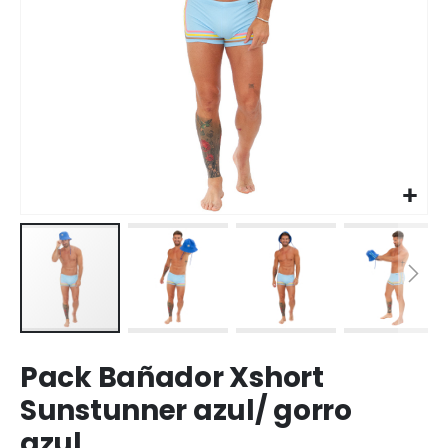
Saltar
Pack Bañador Xshort
al
comienzo
Sunstunner azul/ gorro
de
azul
la