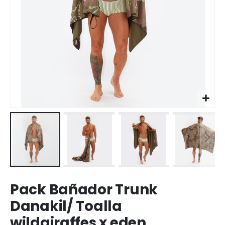
Saltar
Pack Bañador Trunk
al
comienzo
Danakil/ Toalla
de
wildgiraffes x eden
la