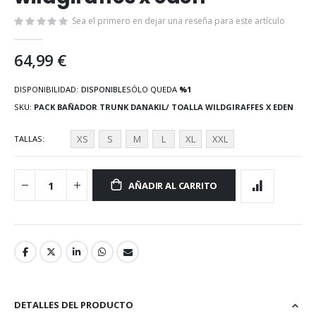
galería
de
Sea el primero en dejar una reseña para este artículo
imágenes
64,99 €
DISPONIBILIDAD:
DISPONIBLE
SÓLO QUEDA
%1
SKU
PACK BAÑADOR TRUNK DANAKIL/ TOALLA WILDGIRAFFES X EDEN
XS
S
M
L
XL
XXL
TALLAS
AÑADIR AL CARRITO
DETALLES DEL PRODUCTO