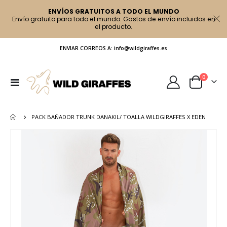
ENVÍOS GRATUITOS A TODO EL MUNDO
Envío gratuito para todo el mundo. Gastos de envío incluidos en
el producto.
ENVIAR CORREOS A: info@wildgiraffes.es
artículo
0
Toggle
Cart
Nav
PACK BAÑADOR TRUNK DANAKIL/ TOALLA WILDGIRAFFES X EDEN
Saltar
al
final
de
la
galería
de
imágenes