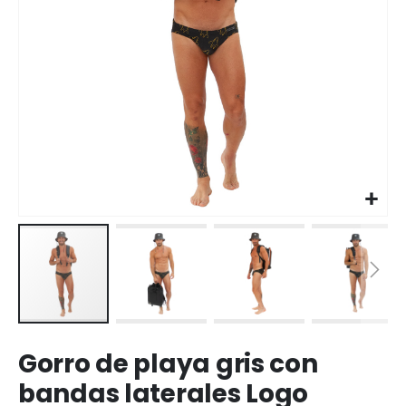
Saltar
Gorro de playa gris con
al
comienzo
bandas laterales Logo
de