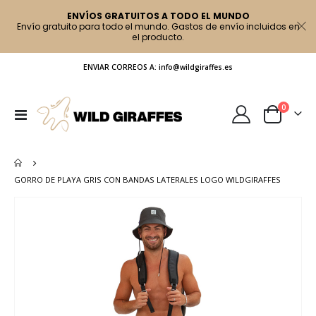
ENVÍOS GRATUITOS A TODO EL MUNDO
Envío gratuito para todo el mundo. Gastos de envío incluidos en
el producto.
ENVIAR CORREOS A: info@wildgiraffes.es
artículo
0
Toggle
Cart
Nav
GORRO DE PLAYA GRIS CON BANDAS LATERALES LOGO WILDGIRAFFES
Saltar
al
final
de
la
galería
de
imágenes