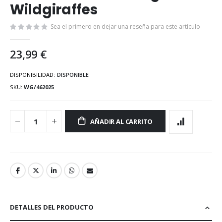
Wildgiraffes
la
galería
de
Sea el primero en dejar una reseña para este artículo
imágenes
23,99 €
DISPONIBILIDAD:
DISPONIBLE
SKU
WG/462025
AÑADIR AL CARRITO
DETALLES DEL PRODUCTO