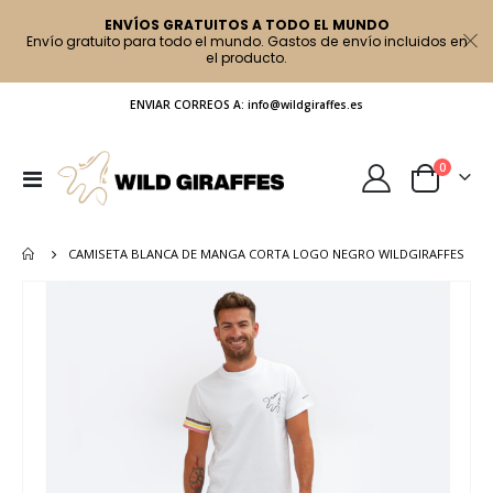
ENVÍOS GRATUITOS A TODO EL MUNDO
Envío gratuito para todo el mundo. Gastos de envío incluidos en
el producto.
ENVIAR CORREOS A: info@wildgiraffes.es
artículo
0
Toggle
Cart
Nav
CAMISETA BLANCA DE MANGA CORTA LOGO NEGRO WILDGIRAFFES
Saltar
al
final
de
la
galería
de
imágenes