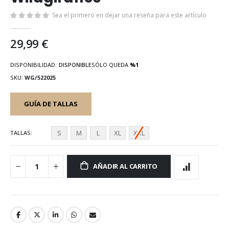
galería
de
Sea el primero en dejar una reseña para este artículo
imágenes
29,99 €
DISPONIBILIDAD:
DISPONIBLE
SÓLO QUEDA
%1
SKU
WG/522025
GUÍA DE TALLAS
S
M
L
XL
XXL
TALLAS
AÑADIR AL CARRITO