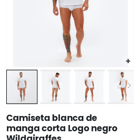
Saltar
Camiseta blanca de
al
comienzo
manga corta Logo negro
de
Wildgiraffes
la